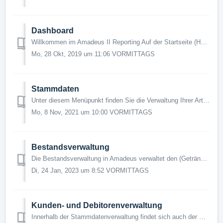
Dashboard
Willkommen im Amadeus II Reporting Auf der Startseite (Home-Button) finden Sie ihr Dashboard bzw. Journal, sowie einen Direktzugriff auf Ihre "Favori...
Mo, 28 Okt, 2019 um 11:06 VORMITTAGS
Stammdaten
Unter diesem Menüpunkt finden Sie die Verwaltung Ihrer Artikelstammdaten, Mitarbeiterrechten und des Zeitmanagers. Die Verwaltung der Artikelstammdaten ist ...
Mo, 8 Nov, 2021 um 10:00 VORMITTAGS
Bestandsverwaltung
Die Bestandsverwaltung in Amadeus verwaltet den (Getränke-) Bestand der Verkaufsartikel in verschiedenen Lagern. Über das Anwählen einer Verkaufsstelle (vor...
Di, 24 Jan, 2023 um 8:52 VORMITTAGS
Kunden- und Debitorenverwaltung
Innerhalb der Stammdatenverwaltung findet sich auch der Punkt "Kunden", hinter dem sich die Kunden-/Debitorenverwaltung verbirgt. Hier können Sie...