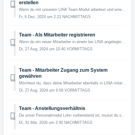
erstellen
Wenn du mit unserem LINA Team-Modul arbeitest und einen neuen Mitarbeiter hast, so kannst du den Mitarbeiter im System hinterlegen. Nachfolgend wird dir e...
Fr, 6 Dez, 2024 um 2:21 NACHMITTAGS
Team - Als Mitarbeiter registrieren
Wenn du ein neuer Mitarbeiter in einem bei LINA angelegten Betrieb bist und dich in LINA registrieren möchtest, kannst du die Registrierung anhand dieser Be...
Di, 27 Aug, 2024 um 10:40 VORMITTAGS
Team - Mitarbeiter Zugang zum System
gewähren
Möchtest du, dass deine Mitarbeiter ebenfalls in LINA mitarbeiten können oder aber ihre Dokumente herunterladen können, so musst du ihnen zunächst Zugang zu...
Di, 27 Aug, 2024 um 9:58 VORMITTAGS
Team - Anstellungsverhältnis
Da unser Personalmodul Lohn vorbereitend ist, musst du selbstverständlich auch das Anstellungsverhältnis angeben. Wenn du einen neuen Mitarbeiter hast, mu...
Di, 31 Mär, 2026 um 2:40 NACHMITTAGS