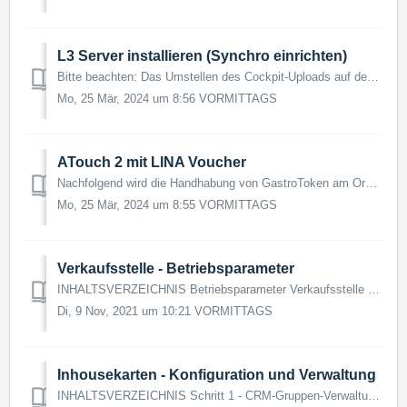
L3 Server installieren (Synchro einrichten)
Bitte beachten: Das Umstellen des Cockpit-Uploads auf den Amadeus III-Server darf nur stattfinden, wenn noch keine Umsätze im aktuellen Geschäftstag gener...
Mo, 25 Mär, 2024 um 8:56 VORMITTAGS
ATouch 2 mit LINA Voucher
Nachfolgend wird die Handhabung von GastroToken am Orderman Sol und Orderman 7 erläutert. Folgende Grundvoraussetzungen müssen vorliegen: Ihr Kassente...
Mo, 25 Mär, 2024 um 8:55 VORMITTAGS
Verkaufsstelle - Betriebsparameter
INHALTSVERZEICHNIS Betriebsparameter Verkaufsstelle Es kommt immer wieder vor, dass Sie bei der täglichen Arbeit mit den Begriffen Verkaufsstelle oder...
Di, 9 Nov, 2021 um 10:21 VORMITTAGS
Inhousekarten - Konfiguration und Verwaltung
INHALTSVERZEICHNIS Schritt 1 - CRM-Gruppen-Verwaltung Schritt 2 - CRM-Regel-Verwaltung Schritt 3 - Inhouse-Karten-Kundenverwaltung/Karte anlegen Anwend...