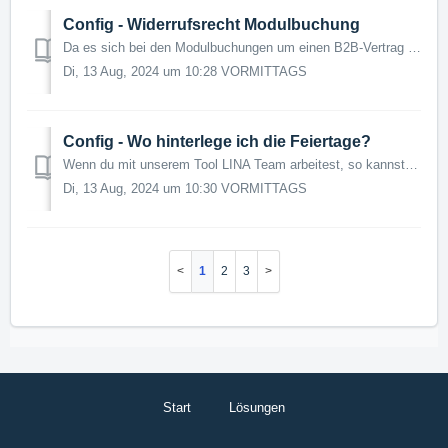
Config - Widerrufsrecht Modulbuchung
Da es sich bei den Modulbuchungen um einen B2B-Vertrag (Business-to-Business) handelt, gibt es kein Widerrufsrecht von dem Gebrauch gemacht werden kann. Bei...
Di, 13 Aug, 2024 um 10:28 VORMITTAGS
Config - Wo hinterlege ich die Feiertage?
Wenn du mit unserem Tool LINA Team arbeitest, so kannst du für die Feiertagszuschläge die in deinem Bundesland geltenden Feiertage bestimmen. Dafür gibt...
Di, 13 Aug, 2024 um 10:30 VORMITTAGS
1
2
3
Start
Lösungen