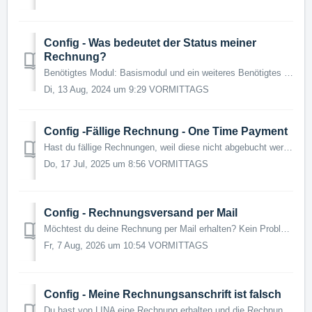
Config - Was bedeutet der Status meiner
Rechnung?
Benötigtes Modul: Basismodul und ein weiteres Benötigtes Recht: Geschäftsführer 1 oder 2 oder: GF-Ansicht und "Mein Laden" Rechnungsst...
Di, 13 Aug, 2024 um 9:29 VORMITTAGS
Config -Fällige Rechnung - One Time Payment
Hast du fällige Rechnungen, weil diese nicht abgebucht werden konnten? Nachfolgend wird dir erklärt, wie du diese im System begleichst. Wichtig ist ebenfall...
Do, 17 Jul, 2025 um 8:56 VORMITTAGS
Config - Rechnungsversand per Mail
Möchtest du deine Rechnung per Mail erhalten? Kein Problem. Die Schritte werden nachfolgend erklärt. Benötigtes Modul: LINA Basic und ein kostenpflicht...
Fr, 7 Aug, 2026 um 10:54 VORMITTAGS
Config - Meine Rechnungsanschrift ist falsch
Du hast von LINA eine Rechnung erhalten und die Rechnungsanschrift passt nicht? Hier steht die Anschrift von deinem Laden drin, die beiden Anschriften sind...