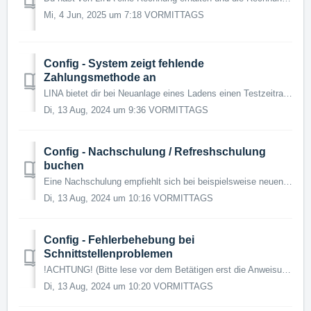
Mi, 4 Jun, 2025 um 7:18 VORMITTAGS
Config - System zeigt fehlende
Zahlungsmethode an
LINA bietet dir bei Neuanlage eines Ladens einen Testzeitraum an, indem du die Module testen kannst, ohne dass du Zahlungsmittel angeben musst. Ist der Tes...
Di, 13 Aug, 2024 um 9:36 VORMITTAGS
Config - Nachschulung / Refreshschulung
buchen
Eine Nachschulung empfiehlt sich bei beispielsweise neuen Mitarbeitern. Hast du bereits eine Kassenbuchschulung erhalten und sollst nun Unterstützung bei d...
Di, 13 Aug, 2024 um 10:16 VORMITTAGS
Config - Fehlerbehebung bei
Schnittstellenproblemen
!ACHTUNG! (Bitte lese vor dem Betätigen erst die Anweisungen!) Diese Beschreibung gilt ausschließlich für die Synchronisation (Amadeus III-Server...
Di, 13 Aug, 2024 um 10:20 VORMITTAGS