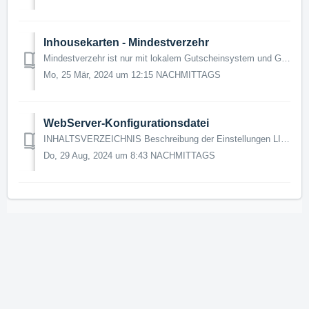
Inhousekarten - Mindestverzehr
Mindestverzehr ist nur mit lokalem Gutscheinsystem und GastroToken möglich. Anwendung Um den Mindestverzehr auf einen Tisch zu aktivieren, muss zuerst...
Mo, 25 Mär, 2024 um 12:15 NACHMITTAGS
WebServer-Konfigurationsdatei
INHALTSVERZEICHNIS Beschreibung der Einstellungen LINA = Master Kasse = Master In der AmadeusIII-Konfigurationsdatei "AmadeusIII.config" ...
Do, 29 Aug, 2024 um 8:43 NACHMITTAGS