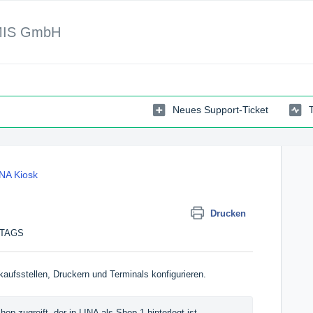
MIS GmbH
Neues Support-Ticket
NA Kiosk
Drucken
ITTAGS
aufsstellen, Druckern und Terminals konfigurieren.
p zugreift, der in LINA als Shop 1 hinterlegt ist. 