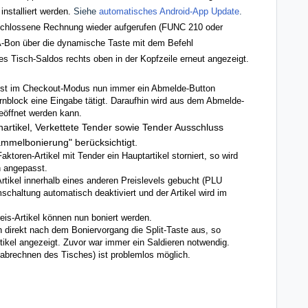
nstalliert werden.
Siehe
automatisches Android-App Update
.
eschlossene Rechnung wieder aufgerufen (FUNC 210 oder
Bon über die dynamische Taste mit dem Befehl
isch-Saldos rechts oben in der Kopfzeile erneut angezeigt.
.
 ist im Checkout-Modus nun immer ein Abmelde-Button
ernblock eine Eingabe tätigt. Daraufhin wird aus dem Abmelde-
eöffnet werden kann.
rtikel, Verkettete Tender sowie Tender Ausschluss
ammelbonierung" berücksichtigt.
toren-Artikel mit Tender ein Hauptartikel storniert, so wird
h angepasst.
tikel innerhalb eines anderen Preislevels gebucht (PLU
haltung automatisch deaktiviert und der Artikel wird im
is-Artikel können nun boniert werden.
direkt nach dem Boniervorgang die Split-Taste aus, so
rtikel angezeigt. Zuvor war immer ein Saldieren notwendig.
 abrechnen des Tisches) ist problemlos möglich.