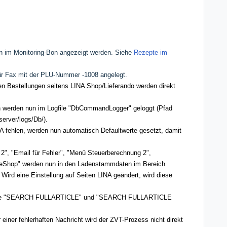
un im Monitoring-Bon angezeigt werden. Siehe
Rezepte im
für Fax mit der PLU-Nummer -1008 angelegt.
 Bestellungen seitens LINA Shop/Lieferando werden direkt
werden nun im Logfile "
DbCommandLogger" geloggt (Pfad
bserver/logs/Db/).
NA fehlen, werden nun automatisch Defaultwerte gesetzt, damit
2", "Email für Fehler", "Menü Steuerberechnung 2",
ineShop" werden nun in den Ladenstammdaten im Bereich
 Wird eine Einstellung auf Seiten LINA geändert, wird diese
efehle "SEARCH FULLARTICLE" und "SEARCH FULLARTICLE
einer fehlerhaften Nachricht wird der ZVT-Prozess nicht direkt