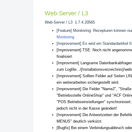
Web-Server / L3
Web-Server / L3
1.7.4.20565
[Feature] Monitoring: Rezepturen können n
Monitoring
[Improvement] Es wird ein Standardartikel 
[Improvement] TSE: Noch nicht angenommen
finalisiert.
[Improvment] Langsame Datenbankabfragen 
zum Logfile:../[Installationsverzeichnis]/we
[Improvement] Sollten Felder auf Seiten LI
ein weiterarbeiten sichergestellt wird.
[Improvement] Die Felder "Name2", "Straße 
"Betriebsstelle OnlineShop" und "ACF Onl
"POS Betriebseinstellungen" synchronisiert.
jedoch nicht in der Kasse geändert!
[Improvement] Die Antwortzeiten der B
MENUS" deutlich verkürzt.
[Bugfix]
Bei einem Verbindungsabbruch oder 