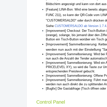
Bildschirm angezeigt und kann von dort aus i
[Feature] LINA-Bon: Wird eine bereits abg
FUNC 211), so kann der QR-Code vom LINA-
"CUSTOMERSALDO" oder durch drücken des T
Siehe
CUSTOMERSALDO ab Version 1.7.4
[Improvement] Checkout: Der Tisch-Button
(orange), solange, bis jemand über den Ziff
Button ein Tisch-Button worüber ein Tisch g
[Improvement] Sammelbonierung: Kettena
werden nun auch mit der Einstellung "S
[Improvement] Sammelbonierung: Wird bei Fak
nun auch die Anzahl der Tender automatisc
[Improvement] Sammelbonierung: Wird ein Ar
PRICELEVEL XY), so wird die Taste zur Umsc
entsprechenden Preislevel gebucht.
[Improvement] Sammelbonierung: Offene Pre
[Improvement] Sammelbonierung: Führt man 
werden nun auch direkt die zu splittenden A
[Bugfix] Die Gastabfrage (Tisch öffnen oder
Control Panel