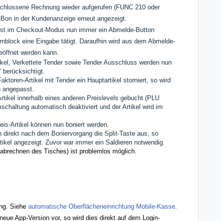
eschlossene Rechnung wieder aufgerufen (FUNC 210 oder
Bon in der Kundenanzeige erneut angezeigt.
 ist im Checkout-Modus nun immer ein Abmelde-Button
ernblock eine Eingabe tätigt. Daraufhin wird aus dem Abmelde-
geöffnet werden kann.
kel, Verkettete Tender sowie Tender Ausschluss werden nun
 berücksichtigt.
toren-Artikel mit Tender ein Hauptartikel storniert, so wird
h angepasst.
tikel innerhalb eines anderen Preislevels gebucht (PLU
haltung automatisch deaktiviert und der Artikel wird im
is-Artikel können nun boniert werden.
direkt nach dem Boniervorgang die Split-Taste aus, so
rtikel angezeigt. Zuvor war immer ein Saldieren notwendig.
 abrechnen des Tisches) ist problemlos möglich.
ung. Siehe
automatische Oberflächeneinrichtung Mobile-Kasse
.
neue App-Version vor, so wird dies direkt auf dem Login-