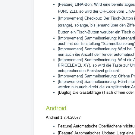
[Feature] LINA-Bon: Wird eine bereits abg
FUNC 211), so wird der QR-Code vom LINA-
[Improvement] Checkout: Der Tisch-Button
(orange), solange, bis jemand über den Ziff
Button ein Tisch-Button worüber ein Tisch 
[Improvement] Sammelbonierung: Kettenarti
auch mit der Einstellung "Sammelbonierung"
[Improvement] Sammelbonierung: Wird bei Fak
nun auch die Anzahl der Tender automatisc
[Improvement] Sammelbonierung: Wird ein Ar
PRICELEVEL XY), so wird die Taste zur Umsc
entsprechenden Preislevel gebucht.
[Improvement] Sammelbonierung: Offene Pre
[Improvement] Sammelbonierung: Führt man 
werden nun auch direkt die zu splittenden A
[Bugfix] Die Gastabfrage (Tisch öffnen oder
Android
Android 1.7.4.20577
Feature] Automatische Oberflächeneinricht
[Feature] Automatisches Update: Liegt eine 