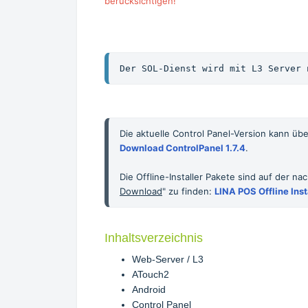
berücksichtigen!
Der SOL-Dienst wird mit L3 Server 
Die aktuelle Control Panel-Version kann ü
Download ControlPanel 1.7.4
.
Die Offline-Installer Pakete sind auf der na
Download
" zu finden: 
LINA POS Offline Inst
Inhaltsverzeichnis
Web-Server / L3
ATouch2
Android
Control Panel