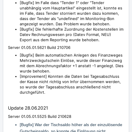
[Bugfix] Im Falle dass "Tender 1" oder "Tender
unabhängig vom Hauptartikel" eingestellt ist, konnte es
im Falle, dass Tender storniert wurden dazu kommen,
dass der Tender als "undefined" im Monitoring-Bon
angezeigt wurden. Das Problem wurde behoben.
[Bugfix]
Die fehlerhafte Zuordnung der Kostenstellen im
Datev Rechnungswesen pro (Datev Format, NEU)
Export aus dem Reporting wurde behoben.
Server 01.05.01.5621 Build 210706
[Bugfix] Beim automatischen Anlegen des Finanzweges
Mehrzweckgutschein Einlöse, wurde dieser Finanzweg
mit dem Abrechnungsfaktor +1 anstatt -1 angelegt. Dies
wurde behoben.
[Improvement] Konnten die Daten bei Tagesabschluss
der Kasse nicht richtig von Infor übernommen werden,
so wurde der Tagesabschluss anschließend nicht
durchgeführt.
Update 28.06.2021
Server 01.05.01.5525 Build 210628
[Bugfix] War der Tischsaldo höher als der einzulösende
Gutscheinsaldo, so konnte die Einlösung nicht