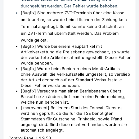
durchgeführt werden. Der Fehler wurde behoben.
[
Bugfix] Sind mehrere ZVT-Terminals über eine Kasse
ansteuerbar, so wurde beim Löschen der Zahlung kein
Terminal abgefragt. Somit konnte keine Gutschrift an
ein ZVT-Terminal übermittelt werden. Das Problem
wurde gelöst.
[
Bugfix] Wurde bei einem Hauptartikel mit
Artikelverkettung die Preisebene gewechselt, so wurde
der verkettete Artikel nicht mit umgestellt. Dieser Fehler
wurde behoben.
[Bugfix] Wurde beim Bonieren eines Menü-Artikels
ohne Auswahl die Verkaufsstelle umgestellt, so verblieb
der Artikel dennoch auf der Standard Verkaufsstelle.
Dieser Fehler wurde behoben.
[Bugfix] Versuchte man einen Betriebsnamen übers
Backoffice zu ändern, lief man in eine Fehlermeldung,
welche nun behoben ist.
[Improvement] Bei jedem Start des Tomcat-Dienstes
wird nun geprüft, ob die für die TSE benötigten
Stammdaten für Gutscheine, Trinkgeld, sowie Pfand
angelegt sind. Sind diese nicht vorhanden, werden sie
automatisch angelegt.
Control Panel 1.4.9.53