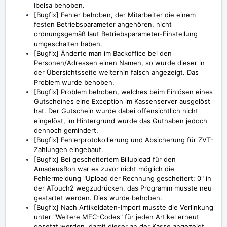
Ibelsa behoben.
[Bugfix] Fehler behoben, der Mitarbeiter die einem
festen Betriebsparameter angehören, nicht
ordnungsgemäß laut Betriebsparameter-Einstellung
umgeschalten haben.
[Bugfix] Änderte man im Backoffice bei den
Personen/Adressen einen Namen, so wurde dieser in
der Übersichtsseite weiterhin falsch angezeigt. Das
Problem wurde behoben.
[Bugfix] Problem behoben, welches beim Einlösen eines
Gutscheines eine Exception im Kassenserver ausgelöst
hat. Der Gutschein wurde dabei offensichtlich nicht
eingelöst, im Hintergrund wurde das Guthaben jedoch
dennoch gemindert.
[Bugfix] Fehlerprotokollierung und Absicherung für ZVT-
Zahlungen eingebaut.
[Bugfix]
Bei gescheitertem Billupload für den
AmadeusBon war es zuvor nicht möglich die
Fehlermeldung "Upload der Rechnung gescheitert: 0" in
der ATouch2 wegzudrücken, das Programm musste neu
gestartet werden. Dies wurde behoben.
[Bugfix]
Nach Artikeldaten-Import musste die Verlinkung
unter "Weitere MEC-Codes" für jeden Artikel erneut
gesetzt werden, damit dieser an der Kasse angezeigt