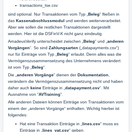
transactions_tse.csv
sind optional. Nur Transaktionen vom Typ „
Beleg
“ fließen in
das
Kassenabschlussmodul
und werden weiterverarbeitet.
Aber wie sollen die restlichen Transaktionen dargestellt
werden. Hier ist die DSFinV-K nicht ganz eindeutig.
AmadeusVerify unterscheidet zwischen „
Beleg
“ und „
anderen
Vorgängen
“. So sind
Zahlungsarten
(„datapayments.csv“)
nur für Einträge vom Typ „
Beleg
“ erlaubt. Denn alles was die
Vermögenszusammensetzung des Unternehmens verändert
ist vom Typ „
Beleg
“.
Die „
anderen Vorgänge
“ dienen der
Dokumentation
,
verändern die Vermögenszusammensetzung nicht und haben
daher auch
keine
Einträge in „
datapayment.csv
“. Mit
Ausnahme von "
AVTraining
".
Alle anderen Dateien können Einträge von Transaktionen vom
einem der „anderen Vorgänge“ enthalten. Wichtig hierbei ist
folgendes:
Hat eine Transaktion Einträge in „
lines.csv
“ muss es
Einträge in „
lines_vat.csv
“ geben.