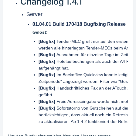
Changelog 1.4.1
Server
01.04.01 Build 170418 Bugfixing Release
Gelöst:
[Bugfix]
Tender-MEC greift nur auf den ersten MEC-
werden alle hinterlegten Tender-MECs beim Artikel
[Bugfix]
Ausnahmen für einzelne Tage im Zeitmana
[Bugfix]
Hotelaufbuchungen als auch der A4 Rech
aufgehängt hat.
[Bugfix]
Im Backoffice Quickview konnte lediglich
Zeitperiode" angezeigt werden. Filter wie "Gestern
[Bugfix]
Handschriftliches Fax an der ATouch 2, 
geführt.
[Bugfix]
Freie Adresseingabe wurde nicht mehr a
[Bugfix]
Sofortstorno von Gutscheinen auf dem Le
berücksichtigen, dass aktuell noch ein Refresh na
zu aktualisieren. Ab 1.4.2 funktioniert der Refresh