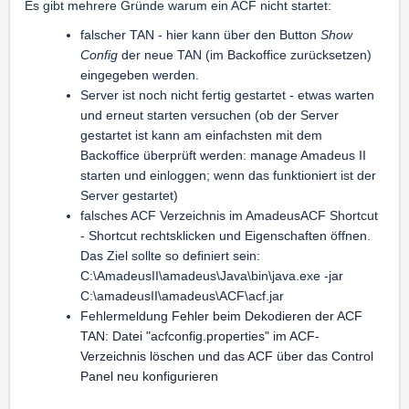
Es gibt mehrere Gründe warum ein ACF nicht startet:
falscher TAN - hier kann über den Button
Show
Config
der neue TAN (im Backoffice zurücksetzen)
eingegeben werden.
Server ist noch nicht fertig gestartet - etwas warten
und erneut starten versuchen (ob der Server
gestartet ist kann am einfachsten mit dem
Backoffice überprüft werden: manage Amadeus II
starten und einloggen; wenn das funktioniert ist der
Server gestartet)
falsches ACF Verzeichnis im AmadeusACF Shortcut
- Shortcut rechtsklicken und Eigenschaften öffnen.
Das Ziel sollte so definiert sein:
C:\AmadeusII\amadeus\Java\bin\java.exe -jar
C:\amadeusII\amadeus\ACF\acf.jar
Fehlermeldung
Fehler beim Dekodieren der ACF
TAN: Datei "acfconfig.properties" im ACF-
Verzeichnis löschen und das ACF über das Control
Panel neu konfigurieren