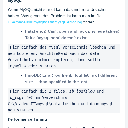
MySQL
Wenn MySQL nicht startet kann das mehrere Ursachen
haben. Was genau das Problem ist kann man im file
C:\AmadeusII\mysql\data\mysql_error.log
finden.
Fatal error: Can't open and lock privilege tables:
Table 'mysql.host' doesn't exist
 Hier einfach das mysql Verzeichnis löschen und 
neu kopieren. Anschließend auch das data 
Verzeichnis nochmal kopieren, dann sollte 

 mysql wieder starten.
InnoDB: Error: log file ib_logfile0 is of different
size ... than specified in the .cnf
 Hier einfach die 2 files: 
ib_logfile0
 und 
ib_logfile1
 im Verzeichnis 
C:\AmadeusII\mysql\data löschen und dann mysql 
neu starten.
Performance Tuning