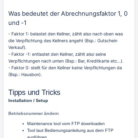
Was bedeutet der Abrechnungsfaktor 1, 0
und -1
- Faktor 1: belastet den Kellner, zählt also nach oben was
die Verpflichtung des Kellners angeht (Bsp.: Gutschein
Verkauf).
- Faktor -1: entlastet den Kellner, zählt also seine
Verpflichtungen nach unten (Bsp.: Bar, Kreditkarte etc...).
- Faktor 0: stellt für den Kellner keine Verpflichtungen da
(Bsp.: Hausbon).
Tipps und Tricks
Z
Z
Installation / Setup
u
u
m
m
Betriebsnummer ändern
E
A
Maintenance tool vom FTP downloaden
n
n
Tool laut Bedienungsanleitung aus dem FTP
d
f
ausführen