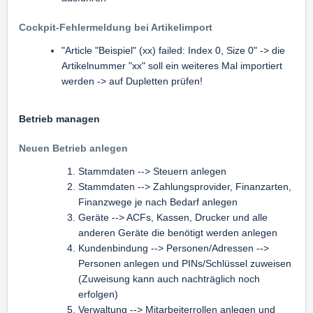
e
a
d
n
Cockpit-Fehlermeldung bei Artikelimport
e
g
"Article "Beispiel" (xx) failed: Index 0, Size 0" -> die
r
d
Artikelnummer "xx" soll ein weiteres Mal importiert
M
e
werden -> auf Dupletten prüfen!
e
r
t
M
a
e
Betrieb managen
d
t
a
a
Neuen Betrieb anlegen
t
d
Stammdaten --> Steuern anlegen
e
a
Stammdaten --> Zahlungsprovider, Finanzarten,
n
t
Finanzwege je nach Bedarf anlegen
s
e
Geräte --> ACFs, Kassen, Drucker und alle
p
n
anderen Geräte die benötigt werden anlegen
r
Kundenbindung --> Personen/Adressen -->
i
Personen anlegen und PINs/Schlüssel zuweisen
n
(Zuweisung kann auch nachträglich noch
g
erfolgen)
e
Verwaltung --> Mitarbeiterrollen anlegen und