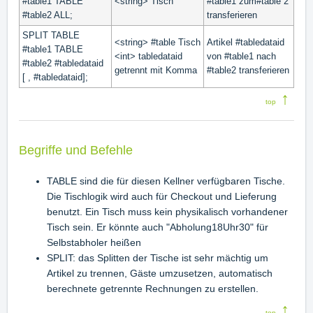
#table1 TABLE
<string> Tisch
#table1 zum#table 2
#table2 ALL;
transferieren
SPLIT TABLE
<string> #table Tisch
Artikel #tabledataid
#table1 TABLE
<int> tabledataid
von #table1 nach
#table2 #tabledataid
getrennt mit Komma
#table2 transferieren
[ , #tabledataid];
↑
top
Begriffe und Befehle
TABLE sind die für diesen Kellner verfügbaren Tische.
Die Tischlogik wird auch für Checkout und Lieferung
benutzt. Ein Tisch muss kein physikalisch vorhandener
Tisch sein. Er könnte auch "Abholung18Uhr30" für
Selbstabholer heißen
SPLIT: das Splitten der Tische ist sehr mächtig um
Artikel zu trennen, Gäste umzusetzen, automatisch
berechnete getrennte Rechnungen zu erstellen.
↑
top