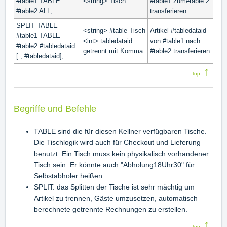
#table1 TABLE
<string> Tisch
#table1 zum#table 2
#table2 ALL;
transferieren
SPLIT TABLE
<string> #table Tisch
Artikel #tabledataid
#table1 TABLE
<int> tabledataid
von #table1 nach
#table2 #tabledataid
getrennt mit Komma
#table2 transferieren
[ , #tabledataid];
↑
top
Begriffe und Befehle
TABLE sind die für diesen Kellner verfügbaren Tische.
Die Tischlogik wird auch für Checkout und Lieferung
benutzt. Ein Tisch muss kein physikalisch vorhandener
Tisch sein. Er könnte auch "Abholung18Uhr30" für
Selbstabholer heißen
SPLIT: das Splitten der Tische ist sehr mächtig um
Artikel zu trennen, Gäste umzusetzen, automatisch
berechnete getrennte Rechnungen zu erstellen.
↑
top