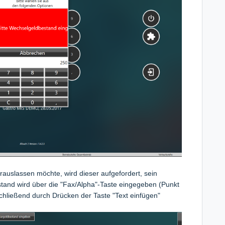
auslassen möchte, wird dieser aufgefordert, sein
and wird über die "Fax/Alpha"-Taste eingegeben (Punkt
hließend durch Drücken der Taste "Text einfügen"