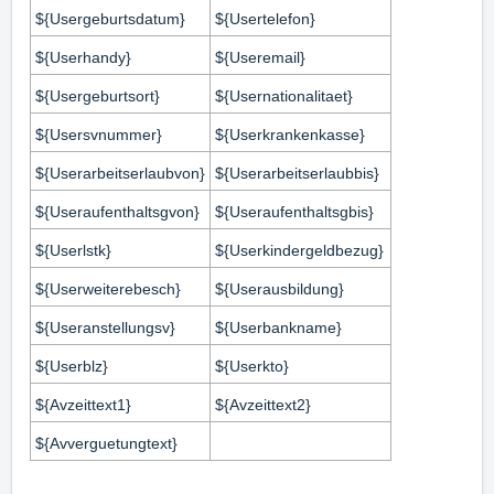
${Usergeburtsdatum}
${Usertelefon}
${Userhandy}
${Useremail}
${Usergeburtsort}
${Usernationalitaet}
${Usersvnummer}
${Userkrankenkasse}
${Userarbeitserlaubvon}
${Userarbeitserlaubbis}
${Useraufenthaltsgvon}
${Useraufenthaltsgbis}
${Userlstk}
${Userkindergeldbezug}
${Userweiterebesch}
${Userausbildung}
${Useranstellungsv}
${Userbankname}
${Userblz}
${Userkto}
${Avzeittext1}
${Avzeittext2}
${Avverguetungtext}