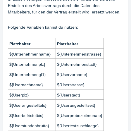
Erstellen des Arbeitsvertrags durch die Daten des
Mitarbeiters, für den der Vertrag erstellt wird, ersetzt werden.
Folgende Variablen kannst du nutzen:
Platzhalter
Platzhalter
${Unternehmenname}
${Unternehmenstrasse}
${Unternehmenplz}
${Unternehmenstadt}
${Unternehmengf1}
${Uservorname}
${Usernachname}
${Userstrasse}
${Userplz}
${Userstadt}
${Userangestelltals}
${Userangestelltseit}
${Userbefristetbis}
${Userprobezeitmonate}
${Userstundenbrutto}
${Usertextzuschlaege}