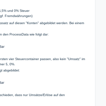
 5,5% und 0% Steuer
ggf. Fremdwährungen)
ssatz auf diesen "Konten" abgebildet werden. Bei einem
in den ProcessData wie folgt dar:
Bar
 ersten vier Steuercontainer passen, also kein "Umsatz" im
iner 5, 0%.
gt abgebildet:
Bar
chieden, dass nur Umsätze/Erlöse auf den